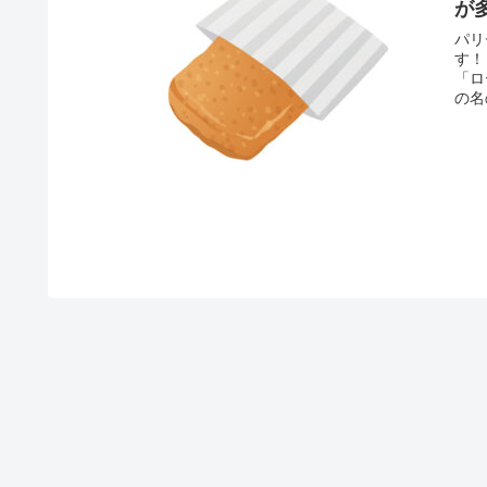
が
パリ
す！
「ロ
の名