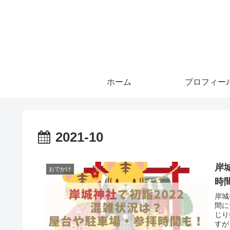
ホーム
プロフィー
2021-10
岸
おでかけ
時
岸城
間に
じり
すが