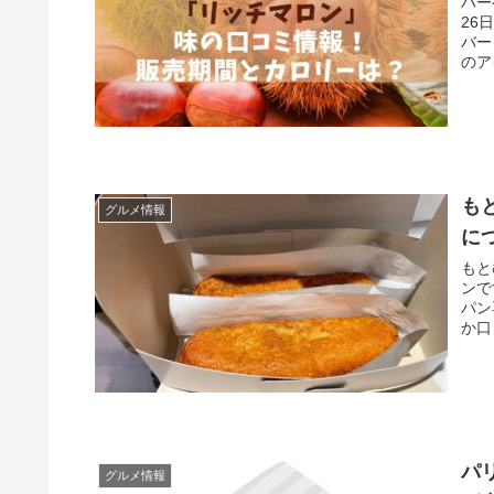
ハー
26
バー
のア
も
グルメ情報
に
もと
ンで
パン
か口
パ
グルメ情報