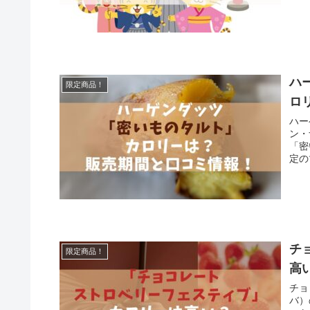
ハ
限定商品！
ロ
ハー
ン・
「密
定の
チ
限定商品！
高
チョ
バ）