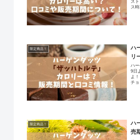
スト
ス時
ハ
限定商品！
リ
ハー
9日
よ！
チョ
ハ
限定商品！
売