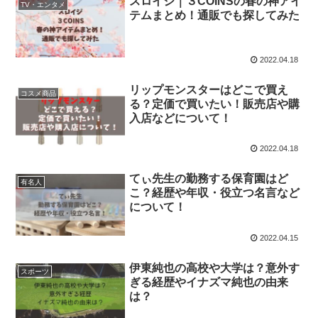
スロイジ｜３COINSの春の神アイ
TV・エンタメ
テムまとめ！通販でも探してみた
2022.04.18
リップモンスターはどこで買え
コスメ商品
る？定価で買いたい！販売店や購
入店などについて！
2022.04.18
てぃ先生の勤務する保育園はど
有名人
こ？経歴や年収・役立つ名言など
について！
2022.04.15
伊東純也の高校や大学は？意外す
スポーツ
ぎる経歴やイナズマ純也の由来
は？