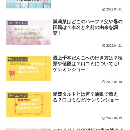
2022.04.21
嵐莉菜はどこのハーフ？父や母の
TV・エンタメ
国籍は？本名と名前の由来を調
査！
2022.04.21
最上千本だんごへの行き方は？種
TV・エンタメ
類や値段は？口コミについても/
ケンミンショー
2022.04.19
愛媛タルトとは何？通販で買え
TV・エンタメ
る？口コミなど/ケンミンショー
2022.04.19