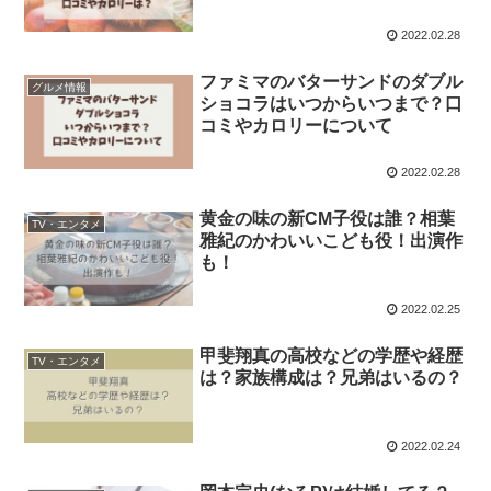
2022.02.28
ファミマのバターサンドのダブル
グルメ情報
ショコラはいつからいつまで？口
コミやカロリーについて
2022.02.28
黄金の味の新CM子役は誰？相葉
TV・エンタメ
雅紀のかわいいこども役！出演作
も！
2022.02.25
甲斐翔真の高校などの学歴や経歴
TV・エンタメ
は？家族構成は？兄弟はいるの？
2022.02.24