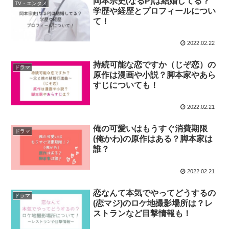
岡本宗史(なるP)は結婚してる？
TV・エンタメ
学歴や経歴とプロフィールについ
て！
2022.02.22
持続可能な恋ですか（じぞ恋）の
ドラマ
原作は漫画や小説？脚本家やあら
すじについても！
2022.02.21
俺の可愛いはもうすぐ消費期限
ドラマ
(俺かわ)の原作はある？脚本家は
誰？
2022.02.21
恋なんて本気でやってどうするの
ドラマ
(恋マジ)のロケ地撮影場所は？レ
ストランなど目撃情報も！