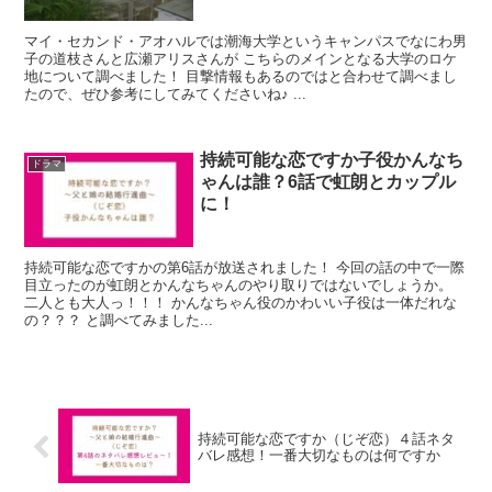
マイ・セカンド・アオハルでは潮海大学というキャンパスでなにわ男
子の道枝さんと広瀬アリスさんが こちらのメインとなる大学のロケ
地について調べました！ 目撃情報もあるのではと合わせて調べまし
たので、ぜひ参考にしてみてくださいね♪ ...
持続可能な恋ですか子役かんなち
ドラマ
ゃんは誰？6話で虹朗とカップル
に！
持続可能な恋ですかの第6話が放送されました！ 今回の話の中で一際
目立ったのが虹朗とかんなちゃんのやり取りではないでしょうか。
二人とも大人っ！！！ かんなちゃん役のかわいい子役は一体だれな
の？？？ と調べてみました...
持続可能な恋ですか（じぞ恋）４話ネタ
バレ感想！一番大切なものは何ですか