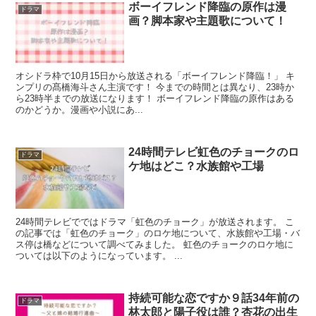
ボーイフレンド降臨の原作は漫
ドラマ
画？脚本家や主題歌について！
オシドラ枠で10月15日から放送される「ボーイフレンド降臨！」 キ
ンプリの髙橋海斗さん主演です！ 今までの時間とは異なり、23時か
ら23時半までの放送になります！ ボーイフレンド降臨の原作はある
のかどうか。漫画や小説にあ...
24時間テレビ虹色のチョークのロ
ドラマ
ケ地はどこ？水族館や工場
24時間テレビでではドラマ「虹色のチョーク」が放送されます。 こ
の記事では「虹色のチョーク」のロケ地について、水族館や工場・バ
ス停は橋などについて調べてみました。 虹色のチョークのロケ地に
ついては以下のようになっています。 ...
持続可能な恋ですか９話34年前の
ドラマ
林太郎と陽子役は誰？杏花の出生