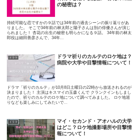
の秘密は？
持続可能な恋ですかの９話では34年前の過去シーンの振り返りがあ
りました。 そこで34年前の林太郎と陽子さんは別の俳優さんが演じ
られました！ 杏花の出生の秘密も明らかになる９話。 34年前の林太
郎役は細田善彦さんで、34年...
ドラマ祈りのカルテのロケ地は？
ドラマ
病院や大学や目撃情報について！
ドラマ「祈りのカルテ」が10月8日土曜日の22時から放送されるのが
決まりました！ 主演はキスマイの玉森くんで クランクインもしまし
たので、祈りのカルテのロケ地について調べてみました。 ロケ地巡
りなども楽しみにしてみたいで...
マイ・セカンド・アオハルの大学
ドラマ
はどこ？ロケ地撮影場所や目撃情
報について！