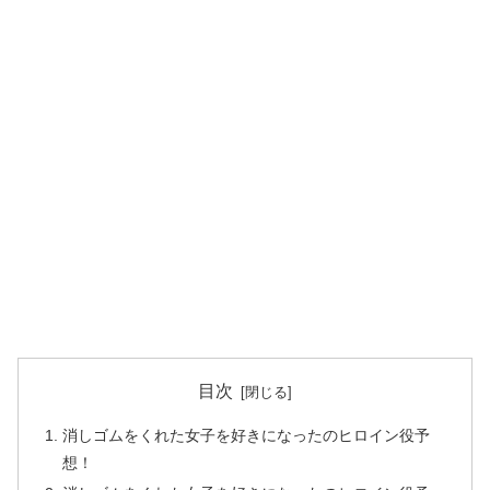
目次
消しゴムをくれた女子を好きになったのヒロイン役予
想！