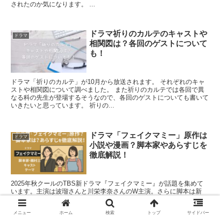
されたのか気になります。 ...
ドラマ祈りのカルテのキャストや
ドラマ
相関図は？各回のゲストについて
も！
ドラマ「祈りのカルテ」が10月から放送されます。 それぞれのキャ
ストや相関図について調べました。 また祈りのカルテでは各回で異
なる科の先生が登場するそうなので、各回のゲストについても書いて
いきたいと思っています。 祈りの...
ドラマ「フェイクマミー」原作は
ドラマ
小説や漫画？脚本家やあらすじを
徹底解説！
2025年秋クールのTBS新ドラマ『フェイクマミー』が話題を集めて
います。主演は波瑠さんと川栄李奈さんのW主演。さらに脚本は新
鋭・園村三さんによる完全オリジナル作品です。家庭教師から始ま
る“母親代行”という斬新な設定に、「原作はあるの？」...
メニュー
ホーム
検索
トップ
サイドバー