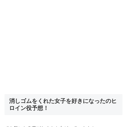
消しゴムをくれた女子を好きになったのヒ
ロイン役予想！