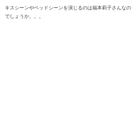
キスシーンやベッドシーンを演じるのは福本莉子さんなの
でしょうか。。。