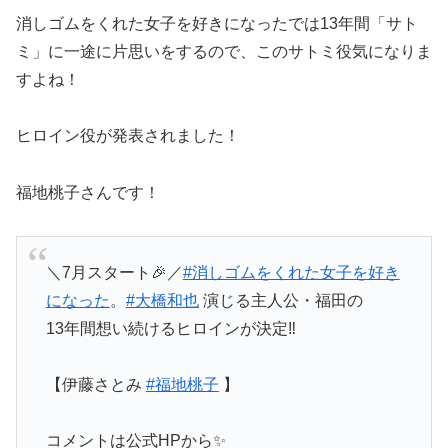
消しゴムをくれた女子を好きになったでは13年間「サト
ミ」に一途に片思いをするので、このサトミ役気になりま
すよね！
ヒロイン役が発表されました！
福地桃子さんです！
＼7月スタート🎉／
#消しゴムをくれた女子を好き
になった
。
#大橋和也
演じる主人公・福田の
13年間想い続けるヒロインが決定‼️
【伊藤さとみ
#福地桃子
】
コメントは公式HPから✨