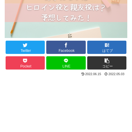
Twitter
Facebook
はてブ
Pocket
LINE
コピー
2022.06.15
2022.05.03