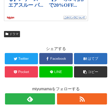
ドラマ
シェアする
Twitter
Facebook
はてブ
Pocket
LINE
コピー
miyumamaをフォローする