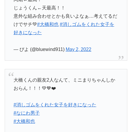
じょうくん←天最高！！
意外な組み合わせとかも良いよなぁ…考えてるだ
けでサチ💚
#大橋和也
#消しゴムをくれた女子を
好きになった
— ぴよ (@bluewind911)
May 2, 2022
大橋くんの親友2人なんて、ミニまりちゃんしか
おらん！！！💚💙❤️
#消しゴムをくれた女子を好きになった
#なにわ男子
#大橋和也