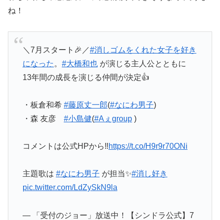
ね！
＼7月スタート🎉／
#消しゴムをくれた女子を好き
になった
。
#大橋和也
が演じる主人公とともに
13年間の成長を演じる仲間が決定👍
・板倉和希
#藤原丈一郎
(
#なにわ男子
)
・森 友彦
#小島健
(
#Aぇgroup
)
コメントは公式HPから‼️
https://t.co/H9r9r70ONi
主題歌は
#なにわ男子
が担当✨
#消し好き
pic.twitter.com/LdZySkN9la
— 「受付のジョー」放送中！【シンドラ公式】7