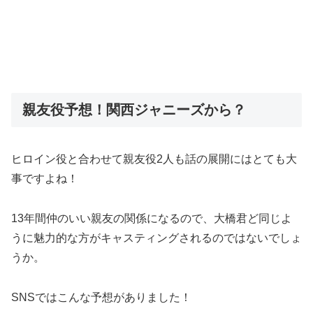
親友役予想！関西ジャニーズから？
ヒロイン役と合わせて親友役2人も話の展開にはとても大
事ですよね！
13年間仲のいい親友の関係になるので、大橋君ど同じよ
うに魅力的な方がキャスティングされるのではないでしょ
うか。
SNSではこんな予想がありました！