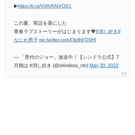
▶️
https://t.co/VlAVKNVOS1
この夏、実話を基にした
青春ラブストーリーがはじまります💖
#消し好き
#
なにわ男子
pic.twitter.com/OtofhFD0HI
— 「受付のジョー」放送中！【シンドラ公式】7
月期は #消し好き (@shindora_ntv)
May 30, 2022