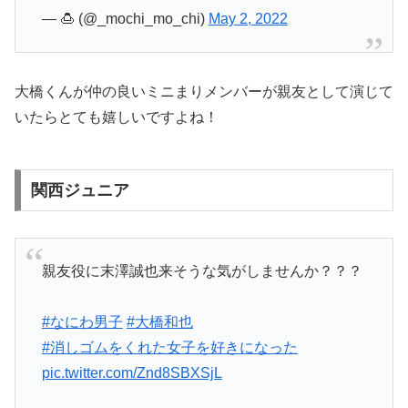
— 🍮 (@_mochi_mo_chi)
May 2, 2022
大橋くんが仲の良いミニまりメンバーが親友として演じて
いたらとても嬉しいですよね！
関西ジュニア
親友役に末澤誠也来そうな気がしませんか？？？
#なにわ男子
#大橋和也
#消しゴムをくれた女子を好きになった
pic.twitter.com/Znd8SBXSjL