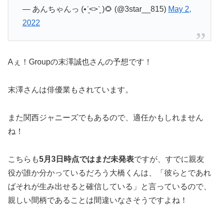
— あんちゃんっ (•ˊ̱˂˃ˋ̱ )🌻 (@3star__815)
May 2,
2022
Aぇ！Groupの末澤誠也さんの予想です！
末澤さんは俳優業もされています。
また関西ジャニーズでもあるので、適任かもしれません
ね！
こちらも
5月3日時点ではまだ未発表
ですが、すでに親友
役が誰か分かっているだろう大橋くんは、「彼らとであれ
ばそれが生み出せると確信している」と言っているので、
親しい間柄であることは間違いなさそうですよね！