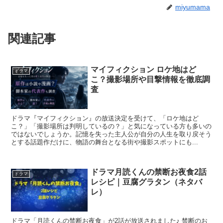
miyumama
関連記事
マイフィクション ロケ地はど
ドラマ
こ？撮影場所や目撃情報を徹底調
査
ドラマ『マイフィクション』の放送決定を受けて、「ロケ地はど
こ？」「撮影場所は判明しているの？」と気になっている方も多いの
ではないでしょうか。記憶を失った主人公が自分の人生を取り戻そう
とする話題作だけに、物語の舞台となる街や撮影スポットにも...
ドラマ月読くんの禁断お夜食2話
ドラマ
レシピ｜豆腐グラタン（ネタバ
レ）
ドラマ「月読くんの禁断お夜食」が2話が放送されました♪ 禁断のお