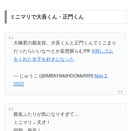
ミニマリで大吾くん・正門くん
大橋君の親友役、大吾くんと正門くんでミニまり
だったらいいな〜とか妄想膨らむ‼️💚
#消しゴム
をくれた女子を好きになった
— じゅうご (@lMBKHMdHDOMeRRf)
May 2,
2022
親友ふたりが気になりすぎて…
ミニマリ←天才！
同期←最高！