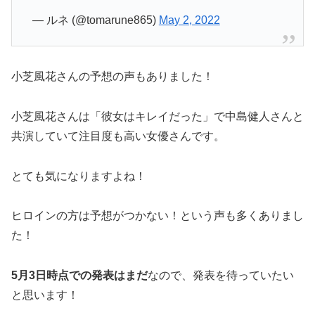
— ルネ (@tomarune865)
May 2, 2022
小芝風花さんの予想の声もありました！
小芝風花さんは「彼女はキレイだった」で中島健人さんと
共演していて注目度も高い女優さんです。
とても気になりますよね！
ヒロインの方は予想がつかない！という声も多くありまし
た！
5月3日時点での発表はまだ
なので、発表を待っていたい
と思います！