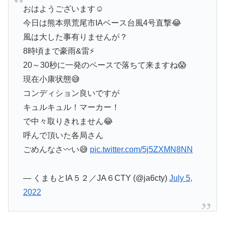
おはようございます☺️
今日は熊本県荒尾市IAベース台風4号直撃😂
風は大した事有りませんが？
8時頃まで豪雨&雷⚡
20～30秒に一発のペースで落ちて来ますね😱
現在小康状態😅
コンディション良いですが
キュルキュル！マーカー！
で中々取りきれません😂
呼んで頂いた各局さん
ごめんなさ〰️い😅
pic.twitter.com/5j5ZXMN8NN
— くまもとIA５２／JA６CTY (@ja6cty)
July 5,
2022