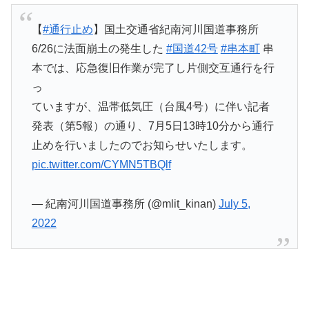
【
#通行止め
】国土交通省紀南河川国道事務所
6/26に法面崩土の発生した
#国道42号
#串本町
串
本では、応急復旧作業が完了し片側交互通行を行
っ
ていますが、温帯低気圧（台風4号）に伴い記者
発表（第5報）の通り、7月5日13時10分から通行
止めを行いましたのでお知らせいたします。
pic.twitter.com/CYMN5TBQlf
— 紀南河川国道事務所 (@mlit_kinan)
July 5,
2022