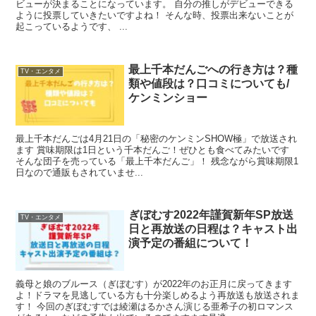
ビューが決まることになっています。 自分の推しがデビューできる
ように投票していきたいですよね！ そんな時、投票出来ないことが
起こっているようです、 ...
最上千本だんごへの行き方は？種
TV・エンタメ
類や値段は？口コミについても/
ケンミンショー
最上千本だんごは4月21日の「秘密のケンミンSHOW極」で放送され
ます 賞味期限は1日という千本だんご！ぜひとも食べてみたいです
そんな団子を売っている「最上千本だんご」！ 残念ながら賞味期限1
日なので通販もされていませ...
ぎぼむす2022年謹賀新年SP放送
TV・エンタメ
日と再放送の日程は？キャスト出
演予定の番組について！
義母と娘のブルース（ぎぼむす）が2022年のお正月に戻ってきます
よ！ドラマを見逃している方も十分楽しめるよう再放送も放送されま
す！ 今回のぎぼむすでは綾瀬はるかさん演じる亜希子の初ロマンス