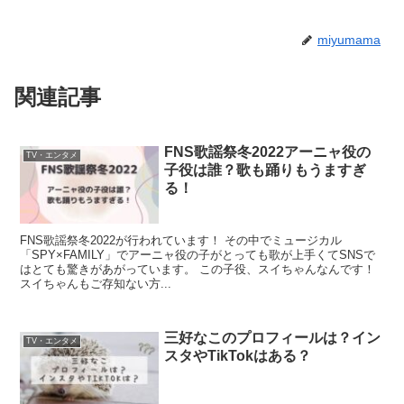
miyumama
関連記事
FNS歌謡祭冬2022アーニャ役の
TV・エンタメ
子役は誰？歌も踊りもうますぎ
る！
FNS歌謡祭冬2022が行われています！ その中でミュージカル
「SPY×FAMILY」でアーニャ役の子がとっても歌が上手くてSNSで
はとても驚きがあがっています。 この子役、スイちゃんなんです！
スイちゃんもご存知ない方...
三好なこのプロフィールは？イン
TV・エンタメ
スタやTikTokはある？