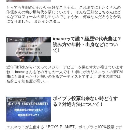
とっても笑顔のかわいい三好なこちゃん。 これまでにもたくさんの
俳優さんの幼少期時代を演じています。 そんな三好なこちゃんはど
んなプロフィールの持ち主なのでしょうか。 何歳なんだろうとか気
になりました。 またインスタ...
imaseって誰？経歴や代表曲は？
TV・エンタメ
読み方や年齢・出身などについ
て!
近年TikTokからバズってメジャーデビューを果たす方が増えています
ね！ imaseさんもそのうちの一人です！ 特にポカリスエットの新CM
曲にも決まったりと勢いのあるアーティストですよ！ 若者の間では
名前こそ知名度が高い...
ボイプラ投票出来ない時どうす
TV・エンタメ
る？対処方法について！
エムネットが主催する「BOYS PLANET」ボイプラは100%投票でデ