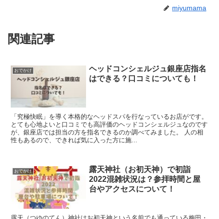
miyumama
関連記事
ヘッドコンシェルジュ銀座店指名
おでかけ
はできる？口コミについても！
「究極快眠」を導く本格的なヘッドスパを行なっているお店がです。
とても心地よいと口コミでも高評価のヘッドコンシェルジュなのです
が、銀座店では担当の方を指名できるのか調べてみました。 人の相
性もあるので、できれば気に入った方に施...
露天神社（お初天神）で初詣
おでかけ
2022混雑状況は？参拝時間と屋
台やアクセスについて！
露天（つゆのてん）神社はお初天神という名前でも通っている梅田・