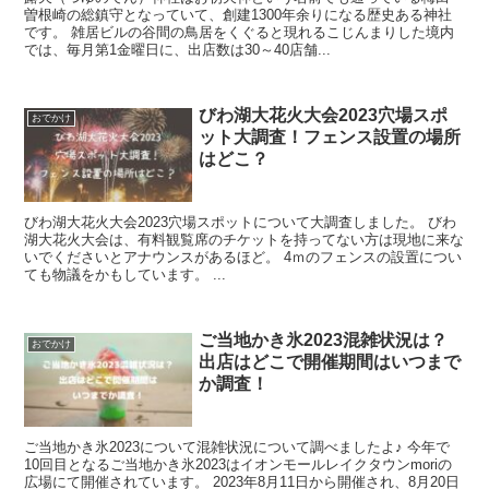
曽根崎の総鎮守となっていて、創建1300年余りになる歴史ある神社
です。 雑居ビルの谷間の鳥居をくぐると現れるこじんまりした境内
では、毎月第1金曜日に、出店数は30～40店舗...
びわ湖大花火大会2023穴場スポ
おでかけ
ット大調査！フェンス設置の場所
はどこ？
びわ湖大花火大会2023穴場スポットについて大調査しました。 びわ
湖大花火大会は、有料観覧席のチケットを持ってない方は現地に来な
いでくださいとアナウンスがあるほど。 4ｍのフェンスの設置につい
ても物議をかもしています。 ...
ご当地かき氷2023混雑状況は？
おでかけ
出店はどこで開催期間はいつまで
か調査！
ご当地かき氷2023について混雑状況について調べましたよ♪ 今年で
10回目となるご当地かき氷2023はイオンモールレイクタウンmoriの
広場にて開催されています。 2023年8月11日から開催され、8月20日