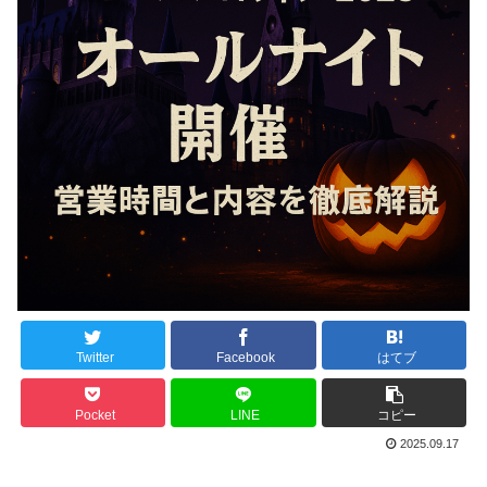
Twitter
Facebook
はてブ
Pocket
LINE
コピー
2025.09.17