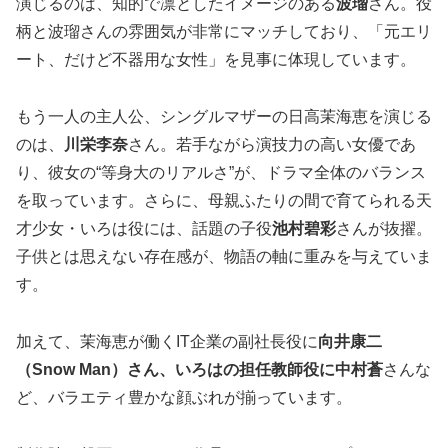
演じるのは、知的で凛としたイメージのある
波瑠
さん。役
柄と波瑠さんの雰囲気が非常にマッチしており、「元エリ
ート、だけど不器用な女性」を見事に体現しています。
もう一人の主人公、シングルマザーの日高茉海恵を演じる
のは、
川栄李奈
さん。若手ながら演技力の高い女優であ
り、彼女の“等身大のリアルさ”が、ドラマ全体のバランス
を取っています。さらに、母親ふたりの間で育てられる天
才少女・いろは役には、話題の子役
池村碧彩
さんが抜擢。
子供とは思えない存在感が、物語の軸に重みを与えていま
す。
加えて、茉海恵が働くIT企業の副社長役に
向井康二
（Snow Man）さん、いろはの担任教師役に中村蒼
さんな
ど、バラエティ豊かな顔ぶれが揃っています。