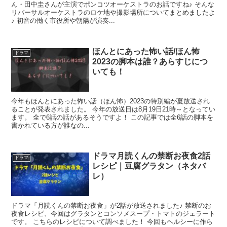
ん・田中圭さんが主演でポンコツオーケストラのお話ですね♪ そんな
リバーサルオーケストラのロケ地や撮影場所についてまとめましたよ
♪ 初音の働く市役所や朝陽が演奏...
ほんとにあった怖い話/ほん怖
ドラマ
2023の脚本は誰？あらすじにつ
いても！
今年もほんとにあった怖い話（ほん怖）2023の特別編が夏放送され
ることが発表されました。 今年の放送日は8月19日21時～となってい
ます。 全で6話の話があるそうですよ！ この記事では全6話の脚本を
書かれている方が誰なの...
ドラマ月読くんの禁断お夜食2話
ドラマ
レシピ｜豆腐グラタン（ネタバ
レ）
ドラマ「月読くんの禁断お夜食」が2話が放送されました♪ 禁断のお
夜食レシピ、今回はグラタンとコンソメスープ・トマトのジェラート
です。 こちらのレシピについて調べました！ 今回もヘルシーに作ら