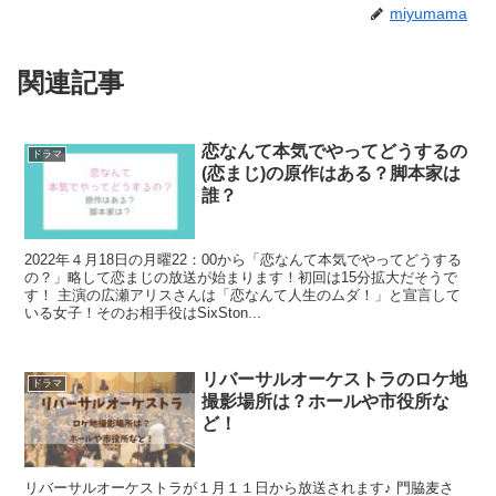
miyumama
関連記事
恋なんて本気でやってどうするの
ドラマ
(恋まじ)の原作はある？脚本家は
誰？
2022年４月18日の月曜22：00から「恋なんて本気でやってどうする
の？」略して恋まじの放送が始まります！初回は15分拡大だそうで
す！ 主演の広瀬アリスさんは「恋なんて人生のムダ！」と宣言して
いる女子！そのお相手役はSixSton...
リバーサルオーケストラのロケ地
ドラマ
撮影場所は？ホールや市役所な
ど！
リバーサルオーケストラが１月１１日から放送されます♪ 門脇麦さ