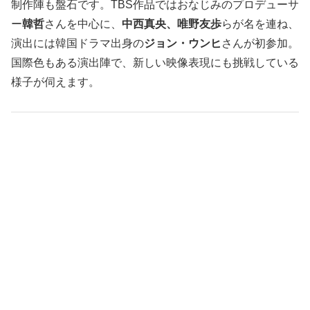
制作陣も盤石です。TBS作品ではおなじみのプロデューサ
ー
韓哲
さんを中心に、
中西真央、唯野友歩
らが名を連ね、
演出には韓国ドラマ出身の
ジョン・ウンヒ
さんが初参加。
国際色もある演出陣で、新しい映像表現にも挑戦している
様子が伺えます。