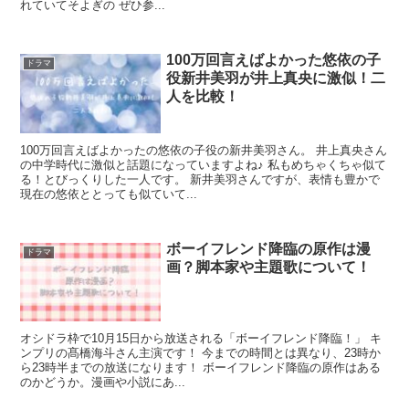
れていてそよぎの ぜひ参...
100万回言えばよかった悠依の子
ドラマ
役新井美羽が井上真央に激似！二
人を比較！
100万回言えばよかったの悠依の子役の新井美羽さん。 井上真央さん
の中学時代に激似と話題になっていますよね♪ 私もめちゃくちゃ似て
る！とびっくりした一人です。 新井美羽さんですが、表情も豊かで
現在の悠依ととっても似ていて...
ボーイフレンド降臨の原作は漫
ドラマ
画？脚本家や主題歌について！
オシドラ枠で10月15日から放送される「ボーイフレンド降臨！」 キ
ンプリの髙橋海斗さん主演です！ 今までの時間とは異なり、23時か
ら23時半までの放送になります！ ボーイフレンド降臨の原作はある
のかどうか。漫画や小説にあ...