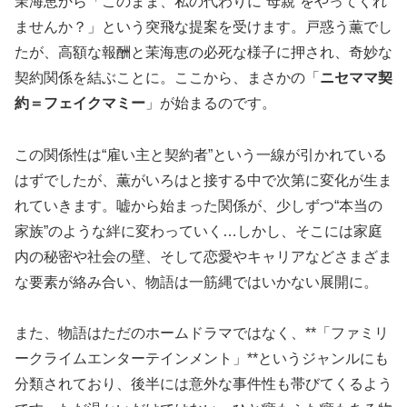
茉海恵から「このまま、私の代わりに“母親”をやってくれ
ませんか？」という突飛な提案を受けます。戸惑う薫でし
たが、高額な報酬と茉海恵の必死な様子に押され、奇妙な
契約関係を結ぶことに。ここから、まさかの「
ニセママ契
約＝フェイクマミー
」が始まるのです。
この関係性は“雇い主と契約者”という一線が引かれている
はずでしたが、薫がいろはと接する中で次第に変化が生ま
れていきます。嘘から始まった関係が、少しずつ“本当の
家族”のような絆に変わっていく…しかし、そこには家庭
内の秘密や社会の壁、そして恋愛やキャリアなどさまざま
な要素が絡み合い、物語は一筋縄ではいかない展開に。
また、物語はただのホームドラマではなく、**「ファミリ
ークライムエンターテインメント」**というジャンルにも
分類されており、後半には意外な事件性も帯びてくるよう